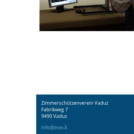
Zimmerschützenverein Vaduz
Fabrikweg 7
9490 Vaduz
info@zsvv.li