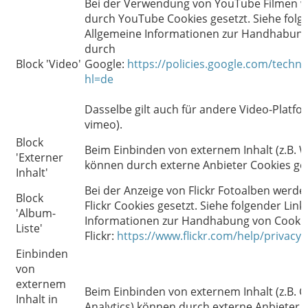
Bei der Verwendung von YouTube Filmen w
durch YouTube Cookies gesetzt. Siehe folge
Allgemeine Informationen zur Handhabung
durch
Block 'Video'
Google:
https://policies.google.com/techno
hl=de
Dasselbe gilt auch für andere Video-Platfor
vimeo).
Block
Beim Einbinden von externem Inhalt (z.B. 
'Externer
können durch externe Anbieter Cookies ge
Inhalt'
Bei der Anzeige von Flickr Fotoalben werde
Block
Flickr Cookies gesetzt. Siehe folgender Link
'Album-
Informationen zur Handhabung von Cooki
Liste'
Flickr:
https://www.flickr.com/help/privacy
Einbinden
von
externem
Beim Einbinden von externem Inhalt (z.B. 
Inhalt in
Analytics) können durch externe Anbieter 